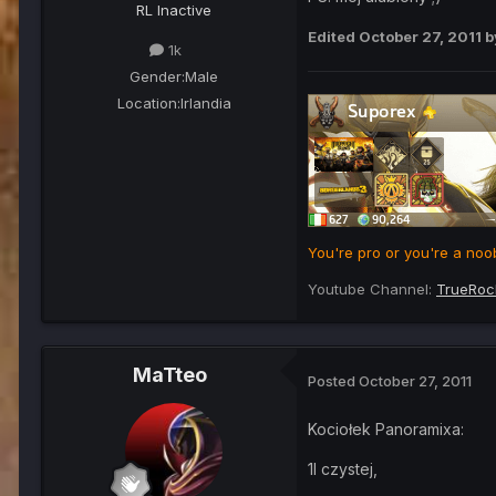
RL Inactive
Edited
October 27, 2011
b
1k
Gender:
Male
Location:
Irlandia
You're pro or you're a noob
Youtube Channel:
TrueRoc
MaTteo
Posted
October 27, 2011
Kociołek Panoramixa:
1l czystej,