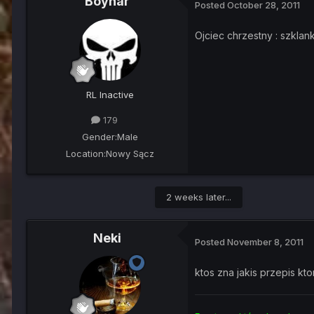
Boynar
Posted
October 28, 2011
Ojciec chrzestny : szklank
RL Inactive
179
Gender:
Male
Location:
Nowy Sącz
2 weeks later...
Neki
Posted
November 8, 2011
ktos zna jakis przepis kt