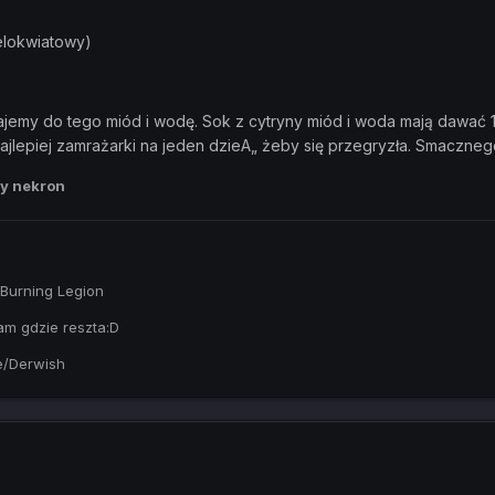
elokwiatowy)
jemy do tego miód i wodę. Sok z cytryny miód i woda mają dawać 1
jlepiej zamrażarki na jeden dzieA„ żeby się przegryzła. Smaczneg
y nekron
Burning Legion
am gdzie reszta:D
de/Derwish