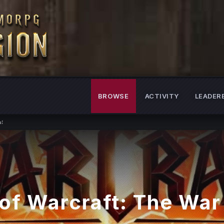
BROWSE
ACTIVITY
LEADER
Throne and Liberty
Rekrutacja