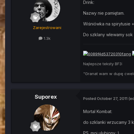
Drink:
Nazwy nie pamiętam.
Wiśniówka na spirytusie 
Zarejestrowani
Do szklany wlewamy sok 
1.3k
Najlepsze teksty BF3:
"Granat wam w dupę cwel
Suporex
Posted
October 27, 2011
(ed
Mortal Kombat:
do szklanki wrzucamy 3 k
PS. moj ulubiony ;)