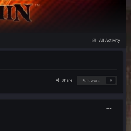
All Activity
Share
Followers
0