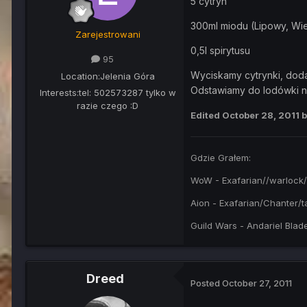
5 cytryn
300ml miodu (Lipowy, Wi
Zarejestrowani
0,5l spirytusu
95
Wyciskamy cytrynki, doda
Location:
Jelenia Góra
Odstawiamy do lodówki na
Interests:
tel: 502573287 tylko w
razie czego :D
Edited
October 28, 2011
b
Gdzie Grałem:
WoW - Exafarian//warlock/
Aion - Exafarian/Chanter/t
Guild Wars - Andariel Bla
Dreed
Posted
October 27, 2011