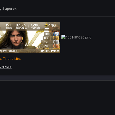
y Suporex
. That's Life.
kNRolla