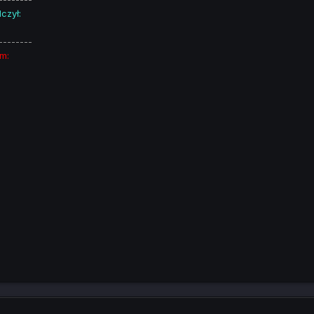
czył:
--------
m: