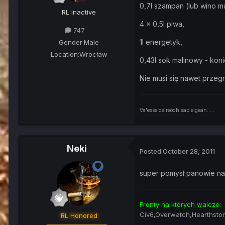
0,7l szampan (lub wino m
RL Inactive
4 x 0,5l piwa,
747
1l energetyk,
Gender:
Male
Location:
Wrocław
0,43l sok malinowy - kon
Nie musi się nawet przeg
Va'esse deireódh eap eigean.....
Neki
Posted
October 28, 2011
super pomysł panowie na 
Fronty na których walcze:
Civ6,Overwatch,Hearthsto
RL Honored
----------------------------