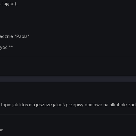
usujące),
iecznie "Paola"
ryóć ^^
topic jak ktoś ma jeszcze jakieś przepisy domowe na alkohole zac
ne
--------