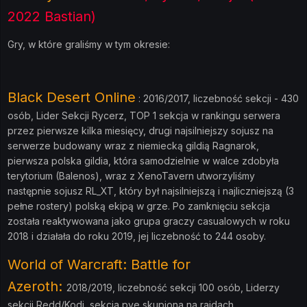
2022 Bastian)
Gry, w które graliśmy w tym okresie:
Black Desert Online
: 2016/2017, liczebność sekcji - 430
osób, Lider Sekcji Rycerz, TOP 1 sekcja w rankingu serwera
przez pierwsze kilka miesięcy, drugi najsilniejszy sojusz na
serwerze budowany wraz z niemiecką gildią Ragnarok,
pierwsza polska gildia, która samodzielnie w walce zdobyła
terytorium (Balenos), wraz z XenoTavern utworzyliśmy
następnie sojusz RL_XT, który był najsilniejszą i najliczniejszą (3
pełne rostery) polską ekipą w grze. Po zamknięciu sekcja
została reaktywowana jako grupa graczy casualowych w roku
2018 i działała do roku 2019, jej liczebność to 244 osoby.
World of Warcraft: Battle for
Azeroth:
2018/2019, liczebność sekcji 100 osób, Liderzy
sekcji Redd/Kodi, sekcja pve skupiona na rajdach.