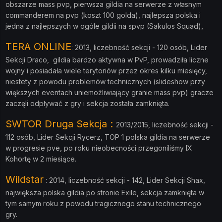
obszarze mass pvp, pierwsza gildia na serwerze z własnym
commanderem na pvp (koszt 100 golda), najlepsza polska i
jedna z najlepszych w ogóle gildii na spvp (Sakulos Squad),
TERA ONLINE
: 2013, liczebność sekcji - 120 osób, Lider
Sekcji Draco, gildia bardzo aktywna w PvP, prowadziła liczne
wojny i posiadała wiele terytoriów przez okres kilku miesięcy,
niestety z powodu problemów technicznych (slideshow przy
większych eventach uniemożliwiający granie mass pvp) gracze
zaczęli odpływać z gry i sekcja została zamknięta.
SWTOR Druga Sekcja :
2013/2015
, liczebność sekcji -
112 osób, Lider Sekcji Rycerz, TOP 1 polska gildia na serwerze
w progresie pve, po roku nieobecności przegoniliśmy IX
Kohortę w 2 miesiące.
Wildstar
: 2014, liczebność sekcji - 142, Lider Sekcji Shax,
największa polska gildia po stronie Exile, sekcja zamknięta w
tym samym roku z powodu tragicznego stanu technicznego
gry.