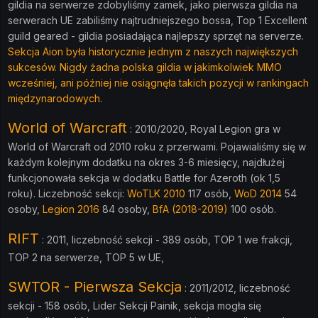
gildia na serwerze zdobyliśmy zamek, jako pierwsza gildia na
serwerach UE zabiliśmy najtrudniejszego bossa,
Top 1 Excellent
guild geared - gildia posiadająca najlepszy sprzęt na serverze.
Sekcja Aion była historycznie jednym z naszych największych
sukcesów. Nigdy żadna polska gildia w jakimkolwiek MMO
wcześniej, ani później nie osiągnęła takich pozycji w rankingach
międzynarodowych.
World of Warcraft
: 2010/2020, Royal Legion gra w
World of Warcraft od 2010 roku z przerwami. Pojawialiśmy się w
każdym kolejnym dodatku na okres 3-6 miesięcy, najdłużej
funkcjonowała sekcja w dodatku Battle for Azeroth (ok 1,5
roku). Liczebność sekcji:
WoTLK 2010
117 osób,
WoD 2014
54
osoby,
Legion 2016
84 osoby,
BfA (2018-2019)
100 osób.
RIFT
: 2011, liczebność sekcji - 389 osób, TOP 1 we frakcji,
TOP 2 na serwerze, TOP 5 w UE,
SWTOR - Pierwsza Sekcja
: 2011/2012, liczebność
sekcji - 158 osób, Lider Sekcji Painik, sekcja mogła się