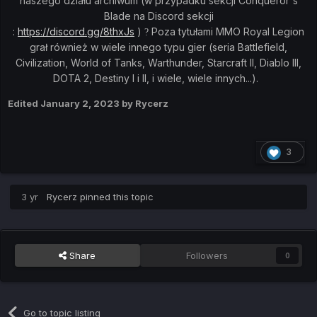
naszego działu archiwum (w przypadku sekcji Conqueror's
Blade na Discord sekcji
:
https://discord.gg/8thxJs
)
Poza tytułami MMO Royal Legion
?
grał również w wiele innego typu gier (seria Battlefield,
Civilization, World of Tanks, Warthunder, Starcraft II, Diablo III,
DOTA 2, Destiny I i II, i wiele, wiele innych...).
Edited
January 2, 2023
by Rycerz
3
3 yr
Rycerz
pinned this topic
Share
Followers
0
Go to topic listing