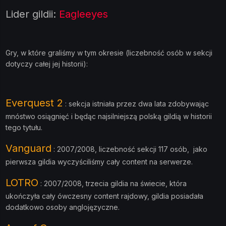
Lider gildii:
Eagleeyes
Gry, w które graliśmy w tym okresie (liczebność osób w sekcji
dotyczy całej jej historii):
Everquest 2
: sekcja istniała przez dwa lata zdobywając
mnóstwo osiągnięć i będąc najsilniejszą polską gildią w historii
tego tytułu.
Vanguard
: 2007/2008, liczebność sekcji 117 osób, jako
pierwsza gildia wyczyściliśmy cały content na serwerze.
LOTRO
:
2007/2008, trzecia gildia na świecie, która
ukończyła cały ówczesny content rajdowy, gildia posiadała
dodatkowo osoby anglojęzyczne.