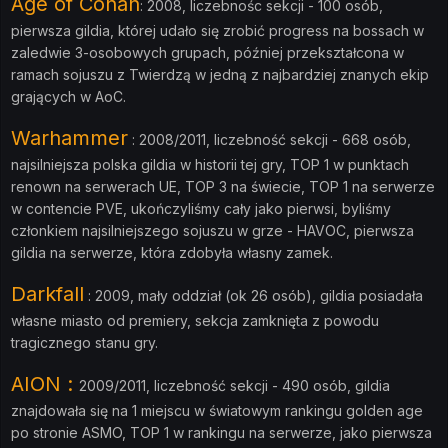
Age of Conan
: 2008, liczebnośc sekcji - 100 osób,
pierwsza gildia, której udało się zrobić progress na bossach w
zaledwie 3-osobowych grupach, później przekształcona w
ramach sojuszu z Twierdzą w jedną z najbardziej znanych ekip
grających w AoC.
Warhammer
: 2008/2011, liczebność sekcji - 668 osób,
najsilniejsza polska gildia w historii tej gry, TOP 1 w punktach
renown na serwerach UE, TOP 3 na świecie, TOP 1 na serwerze
w contencie PVE, ukończyliśmy cały jako pierwsi, byliśmy
członkiem najsilniejszego sojuszu w grze - HAVOC, pierwsza
gildia na serwerze, która zdobyła własny zamek.
Darkfall
: 2009, mały oddział (ok 26 osób), gildia posiadała
własne miasto od premiery, sekcja zamknięta z powodu
tragicznego stanu gry.
AION :
2009/2011
, liczebność sekcji - 490 osób, gildia
znajdowała się na 1 miejscu w światowym rankingu golden age
po stronie ASMO, TOP 1 w rankingu na serwerze, jako pierwsza